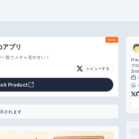
Beta
めアプリ
が一覧でメチャ見やすい！
IT
プロ
レビューする
2nd
isit Product
示されます