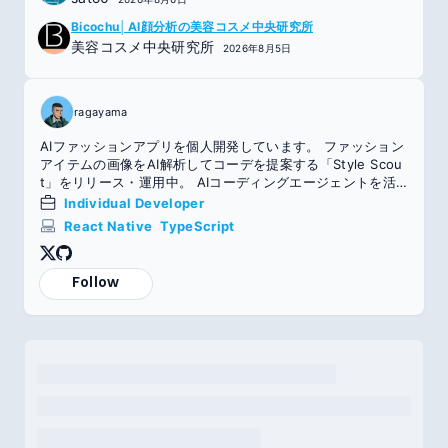
Bicochu│AI顔分析の美容コスメ中央研究所
美容コスメ中央研究所
2026年8月5日
ragayama
AIファッションアプリを個人開発しています。 ファッション
アイテムの画像をAI解析してコーデを提案する「Style Scou
t」をリリース・運用中。 AIコーディングエージェントを活
用しつつ、React Native + TypeScript / FastAPI + Python
Individual Developer
/ GPT-4 Vision API で構築。 企画→実装→リリース→運用ま
React Native
TypeScript
で一人で担当。
Follow