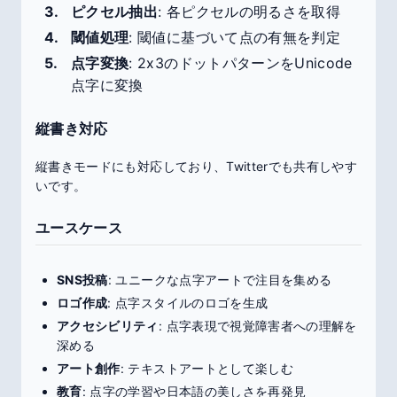
ピクセル抽出
: 各ピクセルの明るさを取得
閾値処理
: 閾値に基づいて点の有無を判定
点字変換
: 2x3のドットパターンをUnicode
点字に変換
縦書き対応
縦書きモードにも対応しており、Twitterでも共有しやす
いです。
ユースケース
SNS投稿
: ユニークな点字アートで注目を集める
ロゴ作成
: 点字スタイルのロゴを生成
アクセシビリティ
: 点字表現で視覚障害者への理解を
深める
アート創作
: テキストアートとして楽しむ
教育
: 点字の学習や日本語の美しさを再発見