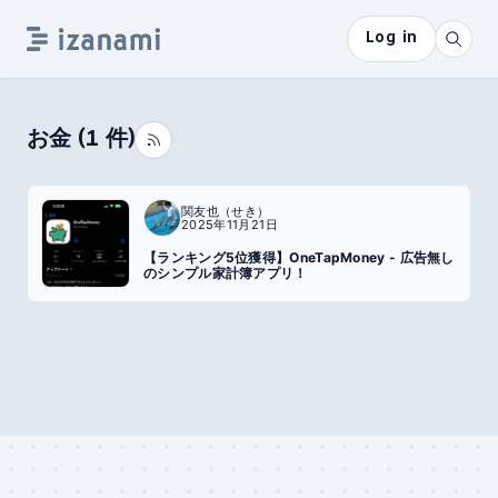
Log in
お金
(
1
件)
関友也（せき）
2025年11月21日
【ランキング5位獲得】OneTapMoney - 広告無し
のシンプル家計簿アプリ！