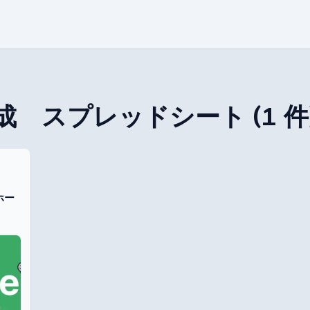
成 スプレッドシート
(
1
件
ホー