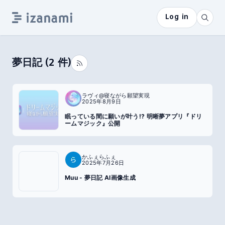
Log in
夢日記
(
2
件)
ラヴィ@寝ながら願望実現
2025年8月9日
眠っている間に願いが叶う!? 明晰夢アプリ『ドリ
ームマジック』公開
かふぇらふぇ
2025年7月26日
Muu - 夢日記 AI画像生成