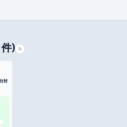
件)
配分対