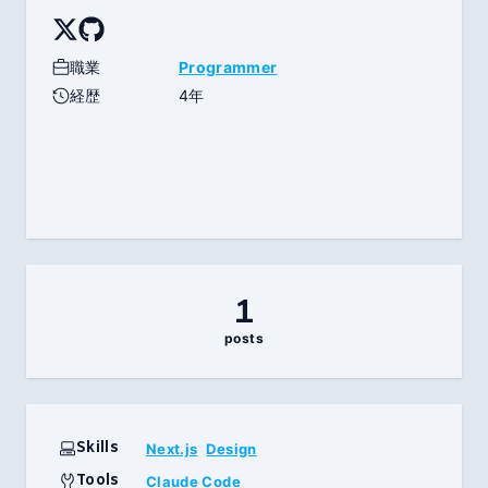
職業
Programmer
経歴
4年
1
posts
Skills
Next.js
Design
Tools
Claude Code