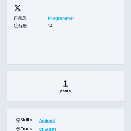
職業
Programmer
経歴
14
1
posts
Skills
Android
Tools
ChatGPT