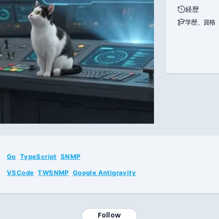
経歴
学歴、資格
Go
TypeScript
SNMP
VSCode
TWSNMP
Google Antigravity
Follow