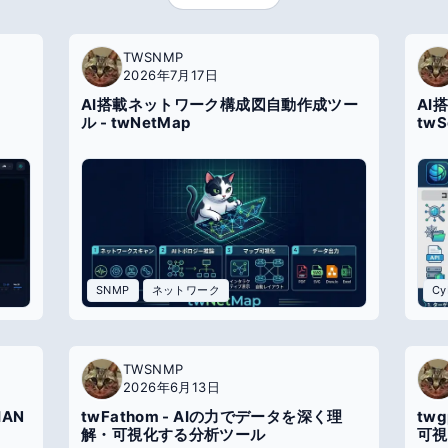
TWSNMP
2026年7月17日
AI搭載ネットワーク構成図自動作成ツー
AI
ル - twNetMap
twS
SNMP
ネットワーク
TWSNMP
2026年6月13日
AN
twFathom - AIの力でデータを深く理
twg
解・可視化する分析ツール
可視