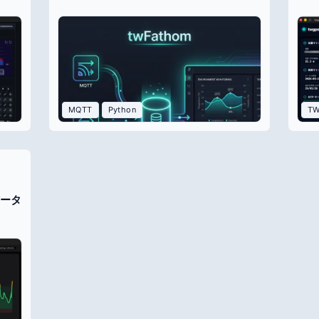
MQTT
Python
T
データ