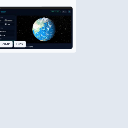
WSNMP
GPS