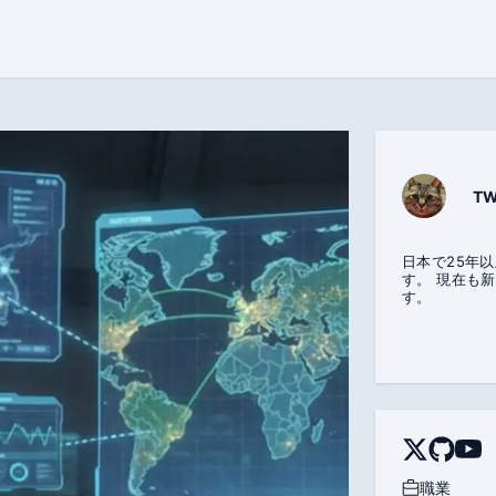
T
日本で25年
す。 現在も
す。
職業