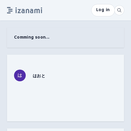
Log in
Comming soon...
はおと