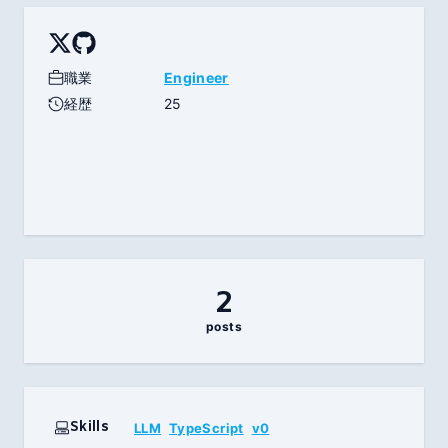
いたします。 Sources
職業
Engineer
経歴
25
2
posts
Skills
LLM
TypeScript
v0