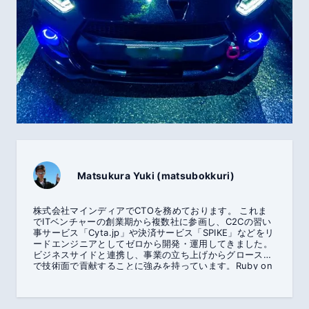
Matsukura Yuki (matsubokkuri)
株式会社マインディアでCTOを務めております。 これま
でITベンチャーの創業期から複数社に参画し、C2Cの習い
事サービス「Cyta.jp」や決済サービス「SPIKE」などをリ
ードエンジニアとしてゼロから開発・運用してきました。
ビジネスサイドと連携し、事業の立ち上げからグロースま
で技術面で貢献することに強みを持っています。Ruby on
Railsでの開発や、スケーラビリティを考慮したアーキテク
チャ設計、チームマネジメントが得意です。技術で事業課
題を解決することに情熱を注いでいます。よろしくお願い