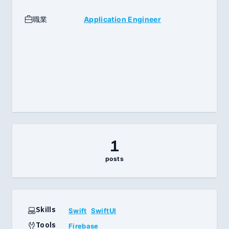
職業
Application Engineer
1
posts
Skills
Swift
SwiftUI
Tools
Firebase