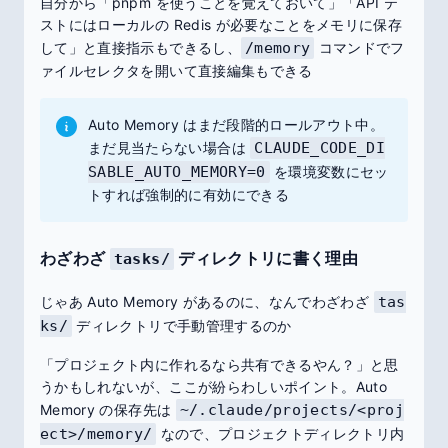
自分から「pnpm を使うことを覚えておいて」「API テ
ストにはローカルの Redis が必要なことをメモリに保存
して」と直接指示もできるし、
/memory
コマンドでフ
ァイルセレクタを開いて直接編集もできる
Auto Memory はまだ段階的ロールアウト中。
まだ見当たらない場合は
CLAUDE_CODE_DI
SABLE_AUTO_MEMORY=0
を環境変数にセッ
トすれば強制的に有効にできる
わざわざ
ディレクトリに書く理由
tasks/
じゃあ Auto Memory があるのに、なんでわざわざ
tas
ks/
ディレクトリで手動管理するのか
「プロジェクト内に作れるなら共有できるやん？」と思
うかもしれないが、ここが紛らわしいポイント。Auto
Memory の保存先は
~/.claude/projects/<proj
ect>/memory/
なので、プロジェクトディレクトリ内