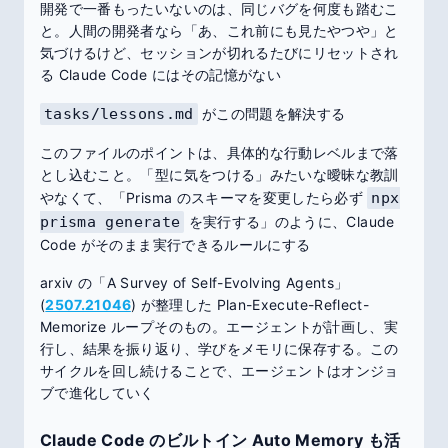
開発で一番もったいないのは、同じバグを何度も踏むこ
と。人間の開発者なら「あ、これ前にも見たやつや」と
気づけるけど、セッションが切れるたびにリセットされ
る Claude Code にはその記憶がない
tasks/lessons.md
がこの問題を解決する
このファイルのポイントは、具体的な行動レベルまで落
とし込むこと。「型に気をつける」みたいな曖昧な教訓
やなくて、「Prisma のスキーマを変更したら必ず
npx
prisma generate
を実行する」のように、Claude
Code がそのまま実行できるルールにする
arxiv の「A Survey of Self-Evolving Agents」
(
2507.21046
) が整理した Plan-Execute-Reflect-
Memorize ループそのもの。エージェントが計画し、実
行し、結果を振り返り、学びをメモリに保存する。この
サイクルを回し続けることで、エージェントはオンジョ
ブで進化していく
Claude Code のビルトイン Auto Memory も活