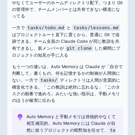
やなくてユーザーのホームディレクトリ配下。つまり Git
の管理外で、チームメンバーとは共有できない構造にな
ってる
一方で
tasks/todo.md
と
tasks/lessons.md
はプロジェクトルート直下に置くから、普通に Git で追
跡できる。チーム全員の Claude Code が同じ教訓を共
有できるし、新メンバーが
git clone
した瞬間にプ
ロジェクトの知見が手に入る
もう一つの違いは、Auto Memory は Claude が「自分で
判断して」書くもの。何を記憶するかの制御が人間側に
ない。一方で
tasks/
ディレクトリは人間が意図的に
構造化できる。「この教訓は絶対に忘れるな」「このタ
スクの順番で進めろ」みたいな強い指示は、手動メモリ
のほうが確実に伝わる
Auto Memory と手動メモリは排他的やなくて
相互補完的。Auto Memory には Claude が自
然に拾うプロジェクトの暗黙知を任せて、
ta