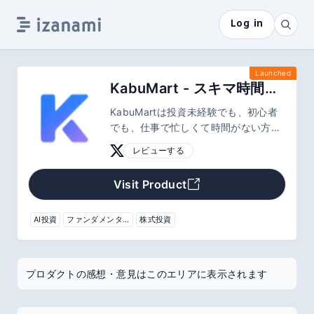
Log in
Launched
KabuMart - スキマ時間で生活に安心を。
KabuMartは投資未経験でも、初心者
でも、仕事で忙しくて時間がない方で
も誰でも株式投資ができるようになる
レビューする
ためのサポートツールです。最新の決
算情報をスコアリングし、効率的かつ
Visit Product
網羅的に企業選定ができます。
AI投資
ファンダメンタルズ分析
株式投資
プロダクトの感想・意見はこのエリアに表示されます