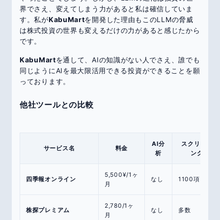
界でさえ、変えてしまう力があると私は確信していま
す。私が
KabuMart
を開発した理由もこのLLMの脅威
は株式投資の世界も変えるだけの力があると感じたから
です。
KabuMart
を通して、AIの知識がない人でさえ、誰でも
同じようにAIを最大限活用できる投資ができることを願
っております。
他社ツールとの比較
AI分
スクリーニ
サービス名
料金
析
ング
5,500¥/1ヶ
四季報オンライン
なし
1100項目
月
2,780/1ヶ
株探プレミアム
なし
多数
月