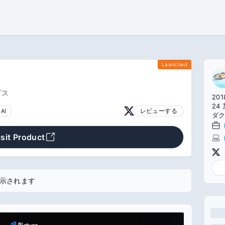
Launched
ビス
201
24 某企
レビューする
AI
ダク
isit Product
示されます