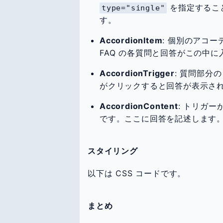
を指定するこ
type="single"
す。
AccordionItem
: 個別のアコ
FAQ の各質問と回答がこの中に
AccordionTrigger
: 質問部分
がクリックすると回答が表示さ
AccordionContent
: トリガ
です。ここに回答を記述します
スタイリング
以下は CSS コードです。
まとめ