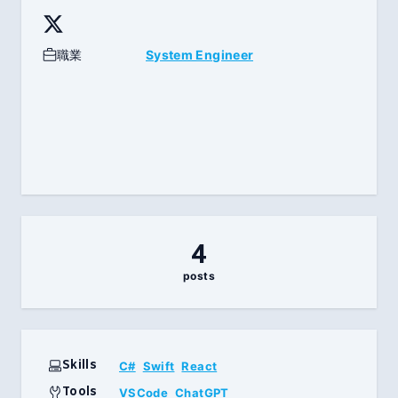
職業
System Engineer
4
posts
Skills
C#
Swift
React
Tools
VSCode
ChatGPT