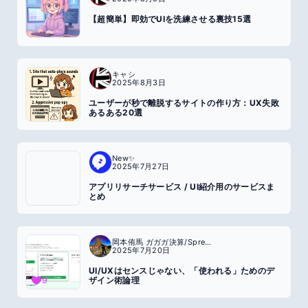
【超簡単】即効でUIを洗練させる裏技15選
キャシ
2025年8月3日
ユーザーが秒で離脱するサイトの作り方：UX失敗
あるある20選
New✨
2025年7月27日
アプリリサーチサービス / UI紹介用のサービスま
とめ
岡本侑馬 ガガガ決算/SpreadSite
2025年7月20日
UI/UXはセンスじゃない、「使われる」ためのデ
9
ザイン術論理