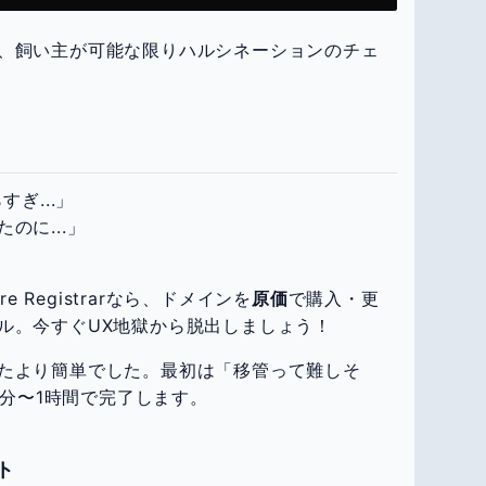
し、飼い主が可能な限りハルシネーションのチェ
ぎ...」
のに...」
e Registrarなら、ドメインを
原価
で購入・更
ル。今すぐUX地獄から脱出しましょう！
たより簡単でした。最初は「移管って難しそ
0分〜1時間で完了します。
ット