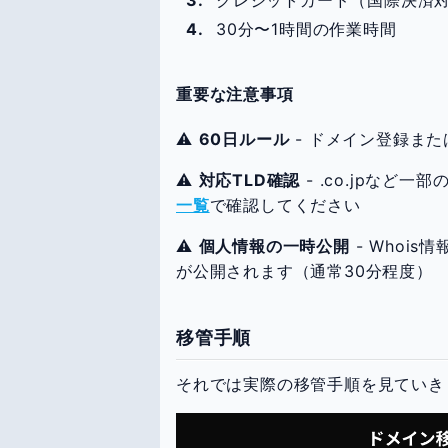
30分〜1時間の作業時間
重要な注意事項
⚠️
60日ルール
- ドメイン登録ま
⚠️
対応TLD確認
- .co.jpなど一
一覧
で確認してください
⚠️
個人情報の一時公開
- Whoi
が公開されます（通常30分程度）
移管手順
それでは実際の移管手順を見ていき