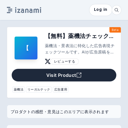
Log in
Beta
【無料】薬機法チェックツール『薬事ディフェンダー』
薬機法・景表法に特化した広告表現チ
【
ェックツールです。AIが広告原稿を自
動解析し、法令違反のリスクがある箇
レビューする
所を瞬時に抽出。代替表現の提案まで
行うため、専門知識がなくても迅速か
Visit Product
つ安全なクリエイティブ制作が可能で
す。制作時間の短縮とコンプライアン
ス遵守を同時に実現します。
薬機法
リーガルテック
広告運用
プロダクトの感想・意見はこのエリアに表示されます