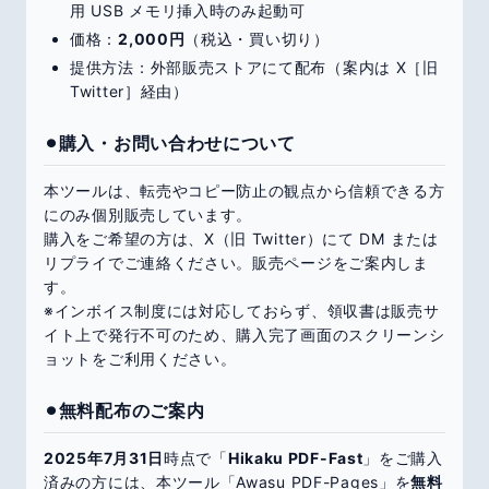
用 USB メモリ挿入時のみ起動可
価格：
2,000円
（税込・買い切り）
提供方法：外部販売ストアにて配布（案内は X［旧
Twitter］経由）
⚫︎購入・お問い合わせについて
本ツールは、転売やコピー防止の観点から信頼できる方
にのみ個別販売しています。
購入をご希望の方は、X（旧 Twitter）にて DM または
リプライでご連絡ください。販売ページをご案内しま
す。
※インボイス制度には対応しておらず、領収書は販売サ
イト上で発行不可のため、購入完了画面のスクリーンシ
ョットをご利用ください。
⚫︎無料配布のご案内
2025年7月31日
時点で「
Hikaku PDF-Fast
」をご購入
済みの方には、本ツール「Awasu PDF-Pages」を
無料