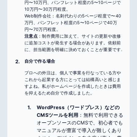
円〜10万円、パンフレット程度の5〜10ページで
10万円〜30万円程度。
Web制作会社：名刺代わりの5ページ程度で〜40
万円、パンフレット程度の5〜10ページで40万
円〜70万円程度。
注意点
：制作費用に加えて、サイトの更新や改修
に追加コストが発生する場合があります。依頼前
に、担当範囲を明確に決めておくことが重要です.
自分で作る場合
プロへの外注は、個人で事業を行なっている方や
これから起業する方にとっては結構高いと感じま
すよね。私がホームページを作成したときは費用
を抑えるため自分で作成しました。
WordPress（ワードプレス）などの
CMSツールを利用
：無料で利用できる
オープンソースのCMSで、初心者でも
マニュアルが豊富で導入が難しくあり