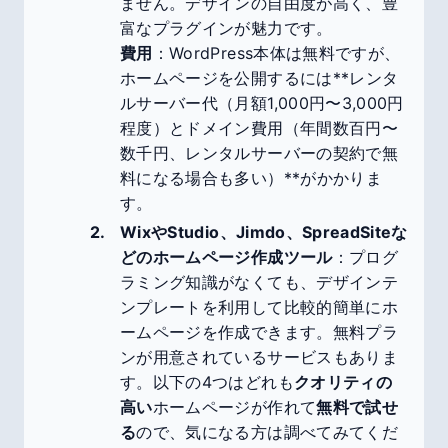
ません。デザインの自由度が高く、豊
富なプラグインが魅力です。
費用
：WordPress本体は無料ですが、
ホームページを公開するには**レンタ
ルサーバー代（月額1,000円〜3,000円
程度）とドメイン費用（年間数百円〜
数千円、レンタルサーバーの契約で無
料になる場合も多い）**がかかりま
す。
WixやStudio、Jimdo、SpreadSiteな
どのホームページ作成ツール
：プログ
ラミング知識がなくても、デザインテ
ンプレートを利用して比較的簡単にホ
ームページを作成できます。無料プラ
ンが用意されているサービスもありま
す。以下の4つはどれも
クオリティの
高い
ホームページが作れて
無料で試せ
る
ので、気になる方は調べてみてくだ