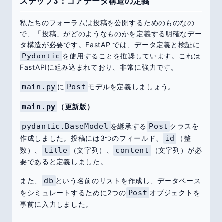
ステップ3：コアデータ構造の定義
私たちのフォーラムは投稿を公開するためのものなの
で、「投稿」がどのようなものかを定義する明確なデー
タ構造が必要です。FastAPIでは、データ定義と検証に
Pydantic
を使用することを推奨しています。これは
FastAPIに組み込まれており、非常に強力です。
main.py
に
Post
モデルを定義しましょう。
main.py
（更新版）
pydantic.BaseModel
を継承する
Post
クラスを
作成しました。投稿には3つのフィールド、
id
（整
数）、
title
（文字列）、
content
（文字列）が必
要であると定義しました。
また、
db
という名前のリストを作成し、データベース
をシミュレートするために2つの
Post
オブジェクトを
事前に入力しました。