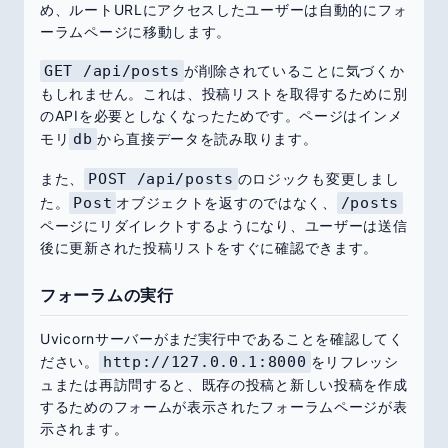
め、ルートURLにアクセスしたユーザーは自動的にフォ
ーラムページに移動します。
GET /api/posts
が削除されていることに気づくか
もしれません。これは、投稿リストを取得するために別
のAPIを必要としなくなったためです。ページはインメ
モリ
db
から直接データを読み取ります。
また、
POST /api/posts
のロジックも変更しまし
た。
Post
オブジェクトを返すのではなく、
/posts
ページにリダイレクトするようになり、ユーザーは送信
後に更新された投稿リストをすぐに確認できます。
フォーラムの実行
Uvicornサーバーがまだ実行中であることを確認してく
ださい。
http://127.0.0.1:8000
をリフレッシ
ュまたは再訪問すると、既存の投稿と新しい投稿を作成
するためのフォームが表示されたフォーラムページが表
示されます。