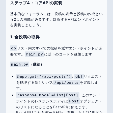
ステップ4：コアAPIの実装
基本的なフォーラムには、投稿の表示と投稿の作成とい
う2つの機能が必要です。対応するAPIエンドポイント
を実装しましょう。
1. 全投稿の取得
db
リスト内のすべての投稿を返すエンドポイントが必
要です。
main.py
に以下のコードを追加します：
main.py
（継続）
@app.get("/api/posts")
:
GET
リクエスト
を処理する新しいパス
/api/posts
を定義しま
す。
response_model=List[Post]
: このエンド
ポイントのレスポンスボディは
Post
オブジェクト
のリストになることをFastAPIに伝えます。
FastAPIはこれをデータ検証、変換、およびAPIドキ