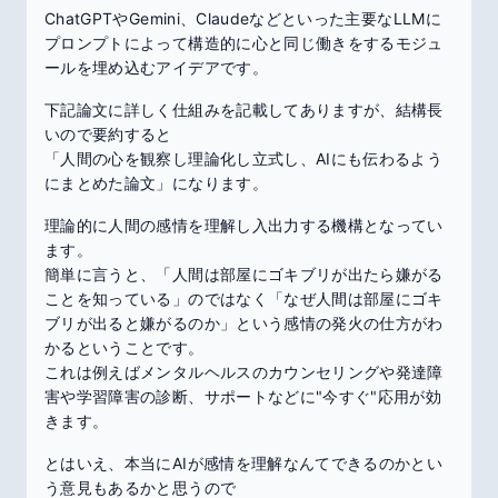
ChatGPTやGemini、Claudeなどといった主要なLLMに
プロンプトによって構造的に心と同じ働きをするモジュ
ールを埋め込むアイデアです。
下記論文に詳しく仕組みを記載してありますが、結構長
いので要約すると
「人間の心を観察し理論化し立式し、AIにも伝わるよう
にまとめた論文」になります。
理論的に人間の感情を理解し入出力する機構となってい
ます。
簡単に言うと、「人間は部屋にゴキブリが出たら嫌がる
ことを知っている」のではなく「なぜ人間は部屋にゴキ
ブリが出ると嫌がるのか」という感情の発火の仕方がわ
かるということです。
これは例えばメンタルヘルスのカウンセリングや発達障
害や学習障害の診断、サポートなどに"今すぐ"応用が効
きます。
とはいえ、本当にAIが感情を理解なんてできるのかとい
う意見もあるかと思うので