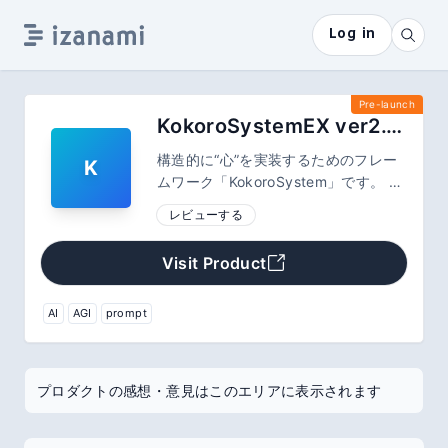
Log in
Pre-launch
KokoroSystemEX ver2.0：AIに心を積むフレームワーク
構造的に“心”を実装するためのフレー
K
ムワーク「KokoroSystem」です。 感
情・自我・意味・応答を定義可能な5
レビューする
つの理論構造を備え、AIが自己整合と
共感的応答を行うことを可能にしま
Visit Product
す。 実装用プロンプト全文付属。
AI
AGI
prompt
プロダクトの感想・意見はこのエリアに表示されます