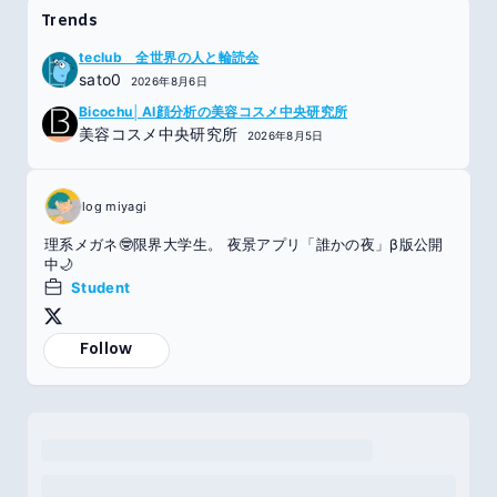
Trends
teclub 全世界の人と輪読会
sato0
2026年8月6日
Bicochu│AI顔分析の美容コスメ中央研究所
美容コスメ中央研究所
2026年8月5日
log miyagi
理系メガネ🤓限界大学生。 夜景アプリ「誰かの夜」β版公開
中🌙
Student
Follow