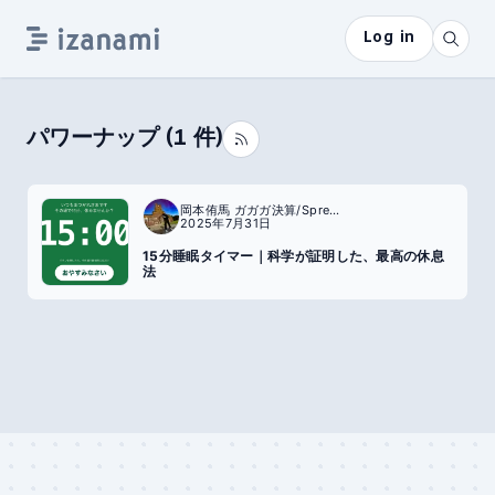
Log in
パワーナップ
(
1
件)
岡本侑馬 ガガガ決算/SpreadSite
2025年7月31日
15分睡眠タイマー｜科学が証明した、最高の休息
法