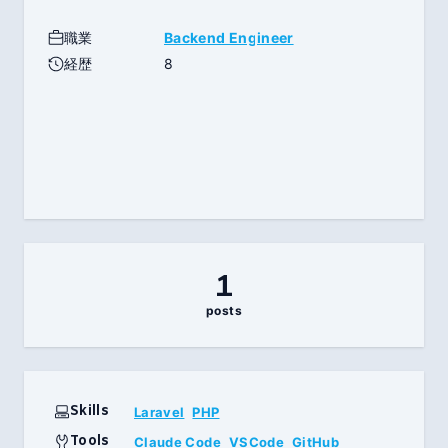
職業
Backend Engineer
経歴
8
1
posts
Skills
Laravel
PHP
Tools
Claude Code
VSCode
GitHub