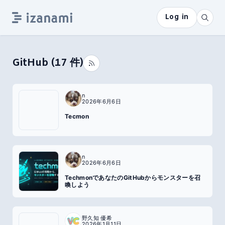
Log in
GitHub
(
17
件)
n
2026年6月6日
Tecmon
n
2026年6月6日
TechmonであなたのGitHubからモンスターを召
喚しよう
野久知 優希
2026年1月11日