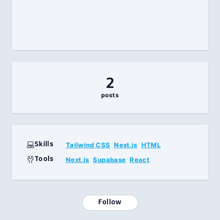
2
posts
Skills
Tailwind CSS
Next.js
HTML
Tools
Next.js
Supabase
React
Follow