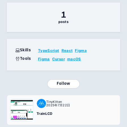
1
posts
Skills
TypeScript
React
Figma
Tools
Figma
Cursor
macOS
Follow
TinyKitten
2025年7月22日
TrainLCD
2