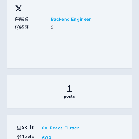
職業
Backend Engineer
経歴
5
1
posts
Skills
Go
React
Flutter
Tools
AWS