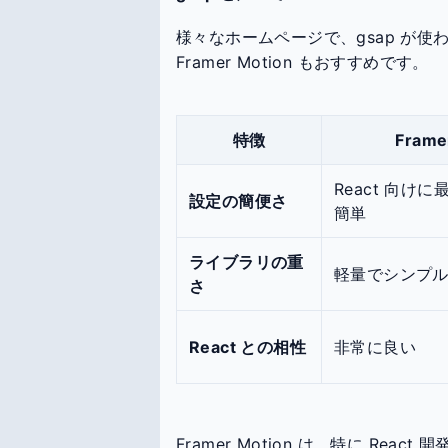
様々なホームページで、gsap が使
Framer Motion もおすすめです。
特徴
Frame
React 向け
設定の簡便さ
簡単
ライブラリの重
軽量でシンプ
さ
React との相性
非常に良い
Framer Motion は、特に Re