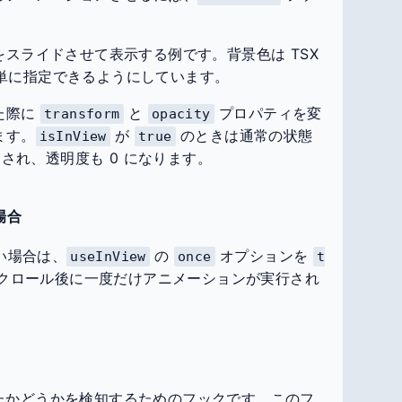
スライドさせて表示する例です。背景色は TSX
単に指定できるようにしています。
た際に
と
プロパティを変
transform
opacity
ます。
が
のときは通常の状態
isInView
true
され、透明度も 0 になります。
場合
い場合は、
の
オプションを
useInView
once
t
クロール後に一度だけアニメーションが実行され
たかどうかを検知するためのフックです。このフ