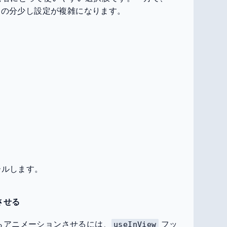
、その分少し設定が複雑になります。
トールします。
させる
らアニメーションさせるには、
フッ
useInView