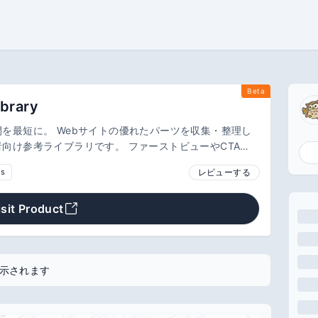
Beta
ibrary
優れたパーツを収集・整理し
向け参考ライブラリです。 ファーストビューやCTA、
に迷いやすい部分をカテゴリごとに閲覧できます。
レビューする
js
isit Product
示されます