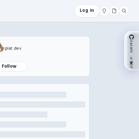
Log in
izanami を支援する
plat dev
Follow