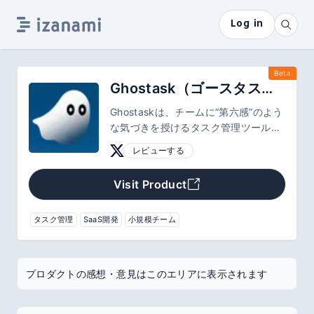
Log in
Beta
Ghostask（ゴースタスク）
Ghostaskは、チームに“第六感”のよう
な気づきを授けるタスク管理ツールで
す。今まで見えなかった「助けてくれ
レビューする
るお化け」が、見えるようになる。タ
スク管理に費やしていた時間を、創造
Visit Product
を実現するための時間に変える。
タスク管理
SaaS開発
小規模チーム
プロダクトの感想・意見はこのエリアに表示されます