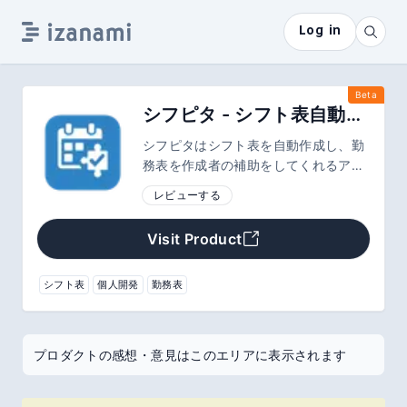
Log in
Beta
シフピタ - シフト表自動作成アプリ
シフピタはシフト表を自動作成し、勤
務表を作成者の補助をしてくれるアプ
リです。アプリの特徴としては、ユー
レビューする
ザごとに細かいルールを設定すること
ができます。 （例：遅番を割り当てる
Visit Product
のは3回まで、佐藤さんは早番を火曜
日に割り当てない等）
シフト表
個人開発
勤務表
プロダクトの感想・意見はこのエリアに表示されます