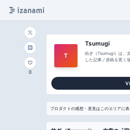
Tsumugi
紡ぎ（Tsumugi）は
T
した記事／原稿を置く場
の机（デスク）**を提
0
V
プロダクトの感想・意見はこのエリアに表