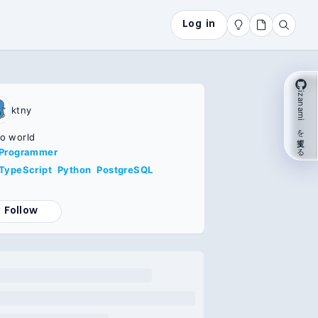
Log in
izanami を支援する
ktny
lo world
Programmer
TypeScript
Python
PostgreSQL
Follow