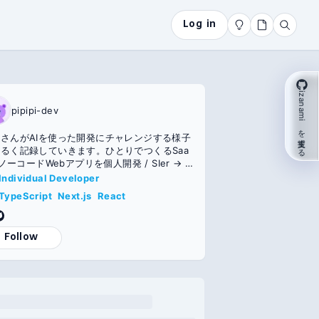
Log in
izanami を支援する
pipipi-dev
さんがAIを使った開発にチャレンジする様子
るく記録していきます。ひとりでつくるSaa
/ ノーコードWebアプリを個人開発 / SIer → P
 PdM → Bedroom Developer / Claude Co
Individual Developer
 Next.js
TypeScript
Next.js
React
Follow