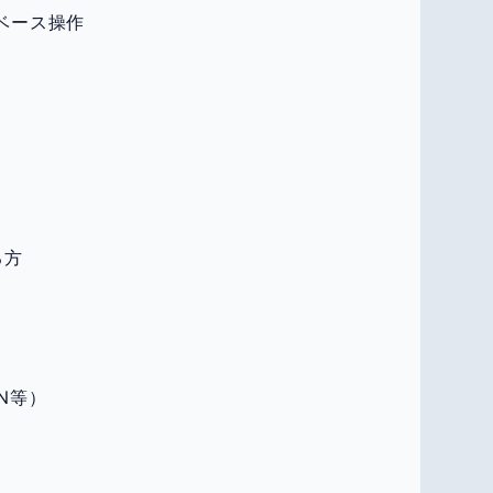
タベース操作
る方
IN等）