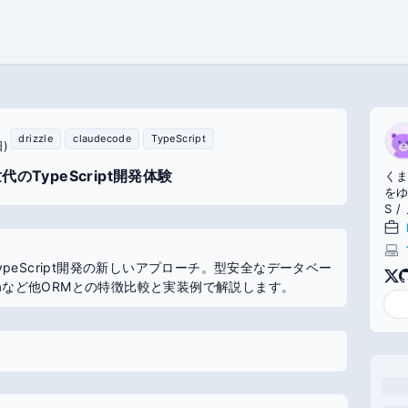
drizzle
claudecode
TypeScript
)
次世代のTypeScript開発体験
くま
をゆ
S 
M →
de /
現するTypeScript開発の新しいアプローチ。型安全なデータベー
maなど他ORMとの特徴比較と実装例で解説します。