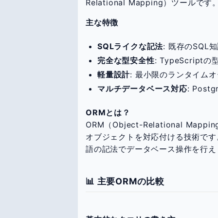
Relational Mapping）ツールです
主な特徴
SQLライクな記法
: 既存のSQL
完全な型安全性
: TypeScr
軽量設計
: 最小限のランタイム
マルチデータベース対応
: Pos
ORMとは？
ORM（Object-Relational
オブジェクトを対応付ける技術です
語の記法でデータベース操作を行え
📊 主要ORMの比較