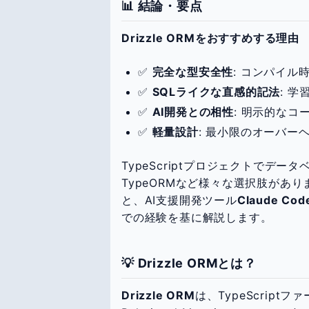
📊 結論・要点
Drizzle ORMをおすすめする理由
✅
完全な型安全性
: コンパイル
✅
SQLライクな直感的記法
: 
✅
AI開発との相性
: 明示的なコー
✅
軽量設計
: 最小限のオーバー
TypeScriptプロジェクトでデータベ
TypeORMなど様々な選択肢があ
と、AI支援開発ツール
Claude Cod
での経験を基に解説します。
💡 Drizzle ORMとは？
Drizzle ORM
は、TypeScript