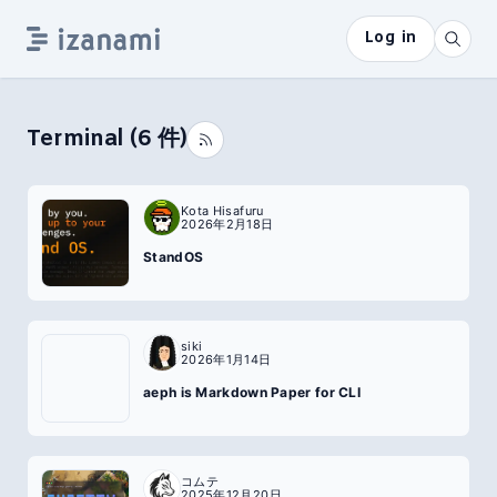
Log in
Terminal
(
6
件)
Kota Hisafuru
2026年2月18日
StandOS
siki
2026年1月14日
aeph is Markdown Paper for CLI
コムテ
2025年12月20日