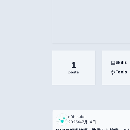
Comming soon...
1
Skills
Tools
posts
n0bisuke
2025年7月14日