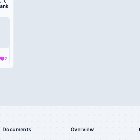
して
ank
2
Documents
Overview