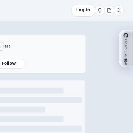
Log in
izanami を支援する
tat
Follow