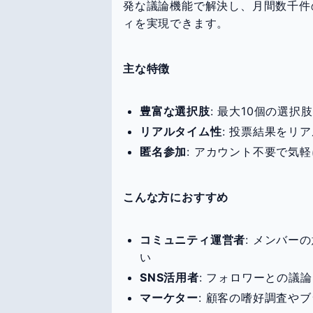
発な議論機能で解決し、月間数千件
ィを実現できます。
主な特徴
豊富な選択肢
: 最大10個の選
リアルタイム性
: 投票結果をリ
匿名参加
: アカウント不要で気
こんな方におすすめ
コミュニティ運営者
: メンバー
い
SNS活用者
: フォロワーとの議
マーケター
: 顧客の嗜好調査や