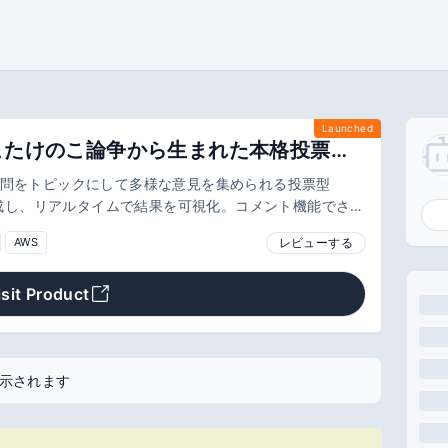
Launched
Opiniqa - きのこたけのこ論争から生まれた本格投票プラットフォーム
たの疑問をトピックにして多様な意見を集められる投票型
成し、リアルタイムで結果を可視化。コメント機能でさら
です。自分の関心事について、みんなの本音を知りたいと
レビューする
AWS
SNS、opiniqaで新しい発見を
isit Product
示されます