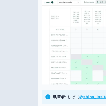
執筆者
: しば（
@shiba_insit