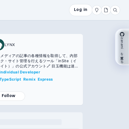
Log in
izanami を支援する
LYNX
Oメディアの記事の各種情報を取得して、内部
ク・サイト管理を行えるツール「inSite（イ
イト）」の公式アカウント🔗 目玉機能は迷
になりがちな内部リンクをチェックできる機
Individual Developer
。現在、先行アクセスユーザーを募集中！中の
TypeScript
Remix
Express
エンジニアとマーケター🤖
Follow