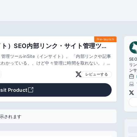
Pre-launch
inSite（インサイト）SEO内部リンク・サイト管理ツール
管理ツールinSite（インサイト）。 「内部リンクや記事
SE
はわかっている、、けど中々管理に時間を取れない。」そ
リン
者のためのツールです。ウェイティングリストへの登録を
ンサ
レビューする
子
能
人は
isit Product
示されます