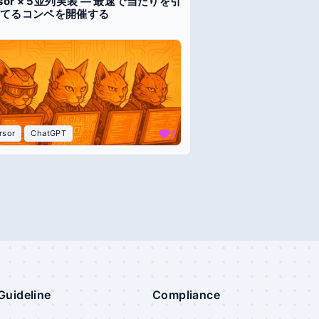
rsor × 5並列実装 ― 最速で当たりを引
てるコンペを開催する
6
rsor
ChatGPT
Guideline
Compliance