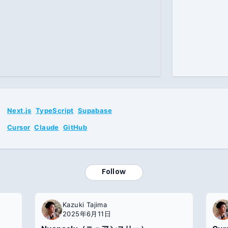
Next.js
TypeScript
Supabase
Cursor
Claude
GitHub
Follow
Kazuki Tajima
2025年6月11日