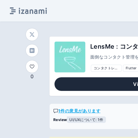
LensMe : 
面倒なコンタクト管理
コンタクトレンズ
Flutter
0
V
1
件の意見があります
UI/UXについて: 1件