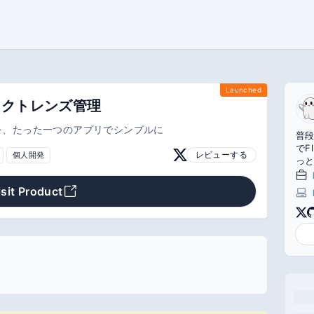
Launched
コンタクトレンズ管理
を、たった一つのアプリでシンプルに
普段
でF
レビューする
個人開発
っ
願いし
com
isit Product