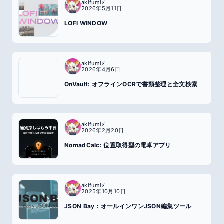
akifumi⚡️
2026年5月11日
LOFI WINDOW
akifumi⚡️
2026年4月6日
OnVault: オフラインOCRで書類整理と全文検索
akifumi⚡️
2026年2月20日
NomadCalc: 位置取得型の電卓アプリ
akifumi⚡️
2025年10月10日
JSON Bay：オールインワンJSON編集ツール