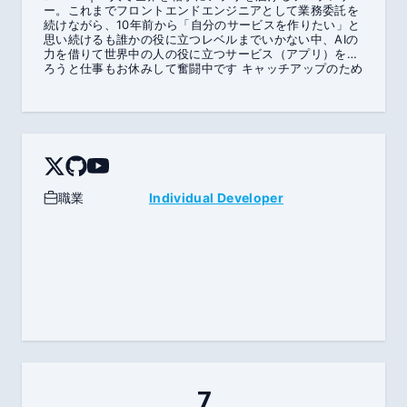
ー。これまでフロントエンドエンジニアとして業務委託を
続けながら、10年前から「自分のサービスを作りたい」と
思い続けるも誰かの役に立つレベルまでいかない中、AIの
力を借りて世界中の人の役に立つサービス（アプリ）を作
ろうと仕事もお休みして奮闘中です キャッチアップのため
に作ったWebアプリ、自分が欲しいだけのアプリ…いくつ
も作っては誰にも使われず、自己満足で終わった経験を繰
り返してきました。 そのたびに学び、反省し、「次こそは
自分が本気で欲しい、そして多くの人が本当に使いたいと
思えるものを作ろう」と決意。そこからマーケティングを
最重視するスタイルにシフトしました。今は自分の実体験
から生まれた課題を解決するアプリだけを作っています。
・発音がそのまま翻訳できる「SayScan」 ・紙の本に直
職業
Individual Developer
接メモできる「BookLeaf」 ・撮った動画・音声をAIが自
動で音楽MIXしてくれる「VIBE MIX LAB」 企画・設計・
開発・デザイン・マーケティング・改善まですべて一人
で。 まだまだ試行錯誤の途中ですが、「一人でもちゃんと
使われるプロダクトを世界に届けられる」を証明したく
て、今日もコードを書き続けています。→ Twitter:
https://x.com/akifumi_ai 使ってもらえたら、それだけで
報われます。よろしくお願いします！
7