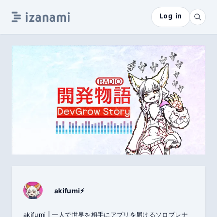
Log in
akifumi⚡️
akifumi | 一人で世界を相手にアプリを届けるソロプレナ